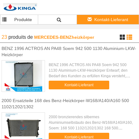
Produkte
Kontakt-Lieferant
23
produits
de
MERCEDES-BENZheizkörper
BENZ 1996 ACTROS AN PA48 Soem 942 500 1130 Aluminium-LKW-
Heizkörper
BENZ 1996 ACTROS AN PA48 Soem 942 500
1130 Aluminium-LKW-Heizkörper Entwarf, den
Bedarf des Kunden zu erfüllen Kinga versteht,
dass es wichtig ist, ein Produkt zu errichten, das
Kontakt-Lieferant
den Berufsbedarf des kunden erf...
2000 Ersatzteile 168 des Benz-Heizkörper-W168/A140/A160 500
1102/1202/1302
2000 bronzierendes silbernes
Aluminiumselbstauto des Benz-W168/A140/A160,
Soem: 168 500 1102/1202/1302 168 500
1502/1602/1702 Basisdaten Modell-Nr.: KJ-40050
Kontakt-Lieferant