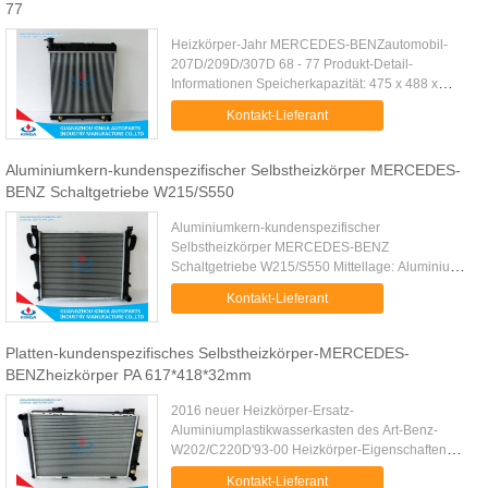
77
Heizkörper-Jahr MERCEDES-BENZautomobil-
207D/209D/307D 68 - 77 Produkt-Detail-
Informationen Speicherkapazität: 475 x 488 x
32mm Material Aluminiumkernplastikbehälter
Kontakt-Lieferant
Soem: 601 500 5503/8203 Fahrzeug-Jahr 1968 -
...
Aluminiumkern-kundenspezifischer Selbstheizkörper MERCEDES-
BENZ Schaltgetriebe W215/S550
Aluminiumkern-kundenspezifischer
Selbstheizkörper MERCEDES-BENZ
Schaltgetriebe W215/S550 Mittellage: Aluminium
Hersteller-Teilnummer: KJ - 44097
Kontakt-Lieferant
Speicherkapazität: PA 641 x 468 x 32mm Behälter-
Größe: 65/65 x ...
Platten-kundenspezifisches Selbstheizkörper-MERCEDES-
BENZheizkörper PA 617*418*32mm
2016 neuer Heizkörper-Ersatz-
Aluminiumplastikwasserkasten des Art-Benz-
W202/C220D'93-00 Heizkörper-Eigenschaften
Fertigungs-Teilnummer KJ-40029 Cartype Benz
Kontakt-Lieferant