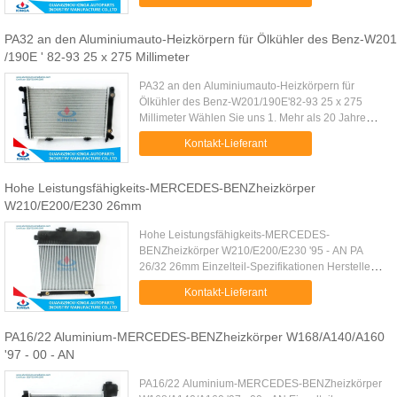
Wassergekühlt Speicherkapazität: 600*368*16/22
...
PA32 an den Aluminiumauto-Heizkörpern für Ölkühler des Benz-W201
/190E ' 82-93 25 x 275 Millimeter
PA32 an den Aluminiumauto-Heizkörpern für
Ölkühler des Benz-W201/190E'82-93 25 x 275
Millimeter Wählen Sie uns 1. Mehr als 20 Jahre
technisch und
Kontakt-Lieferant
Vertriebsunterstützungsteamangebot Sie der beste
Service 2. ...
Hohe Leistungsfähigkeits-MERCEDES-BENZheizkörper
W210/E200/E230 26mm
Hohe Leistungsfähigkeits-MERCEDES-
BENZheizkörper W210/E200/E230 '95 - AN PA
26/32 26mm Einzelteil-Spezifikationen Hersteller-
Teilnummer KJ - 40042 - PA26/32 Soem 202 500
Kontakt-Lieferant
2603/5803/5903/6103 Auto-Art Benz-Heizk...
PA16/22 Aluminium-MERCEDES-BENZheizkörper W168/A140/A160
'97 - 00 - AN
PA16/22 Aluminium-MERCEDES-BENZheizkörper