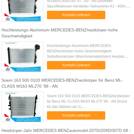
W168/A140/A160 '97 - 00 - AN Einzelteil-
Spezifikationen Hersteller-Teilnummer KJ - 40047 -
PA16/22 Soem 168 500 0302/0602 Auto-Art Benz-
Kontakt-Lieferant
Heizkörper Mittellage Aluminium ...
Hochleistungs-Aluminium-MERCEDES-BENZheizkörper-hohe
Geschwindigkeit
Hochleistungs-Aluminium-MERCEDES-
BENZheizkörper-hohe Geschwindigkeit
Selbstheizkörper (Maschinenabkühlen) Heizkörper
sind die Wärmetauscher, die für das Abkühlen von
Kontakt-Lieferant
Verbrennungsmotoren, hauptsächlich in den ...
Soem 163 500 0103 MERCEDES-BENZheizkörper für Benz ML-
CLASS W163 ML270 '98 - AN
Soem 163 500 0103 MERCEDES-BENZheizkörper
für Benz ML-CLASS W163 ML270 '98 - AN Grund
für das Wählen wir 1)
Hochgeschwindigkeitsproduktion: Über 2000pcs
Kontakt-Lieferant
pro Tag, können wir hoch- Leistungsfähigkeits-
Produktions...
Heizkörper-Jahr MERCEDES-BENZautomobil-207D/209D/307D 68 -