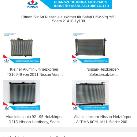
Öffnen Sie Art Nissan-Heizkörper für Safari U/Kc-Vrg Y60
Soem 21410-1y100
Kleiner Aluminiumheizkörper
Nissan-Heizkörper-
TS16949 von 2011 Nissan Versa
Selbstersatzteil-
Soem 21460-ED000/Ed100
Aluminiumplastikbronzierendes
Silber 2008 21460-Jn90A
Aluminiumauto 92 - 95 Heizkörper
Aluminiumkern-Nissan-Heizkörper
D21D Nissan Hardbody, Soem
ALTIMA 6CYL M.Ü.-Stärke 2002
21400 10g11
16/26mm