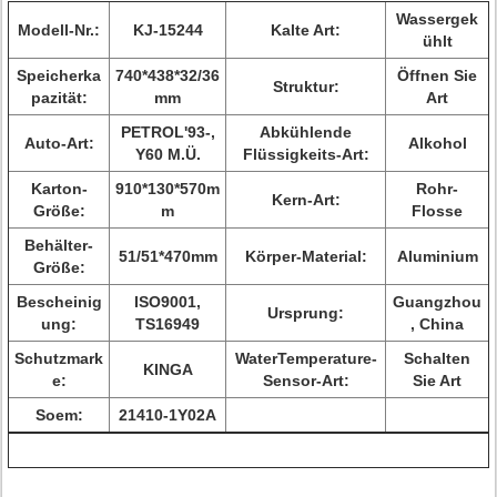
Wassergek
Modell-Nr.:
KJ-15244
Kalte Art:
ühlt
Speicherka
740*438*32/36
Öffnen Sie
Struktur:
pazität:
mm
Art
PETROL'93-,
Abkühlende
Auto-Art:
Alkohol
Y60 M.Ü.
Flüssigkeits-Art:
Karton-
910*130*570m
Rohr-
Kern-Art:
Größe:
m
Flosse
Behälter-
51/51*470mm
Körper-Material:
Aluminium
Größe:
Bescheinig
ISO9001,
Guangzhou
Ursprung:
ung:
TS16949
, China
Schutzmark
WaterTemperature-
Schalten
KINGA
e:
Sensor-Art:
Sie Art
Soem:
21410-1Y02A