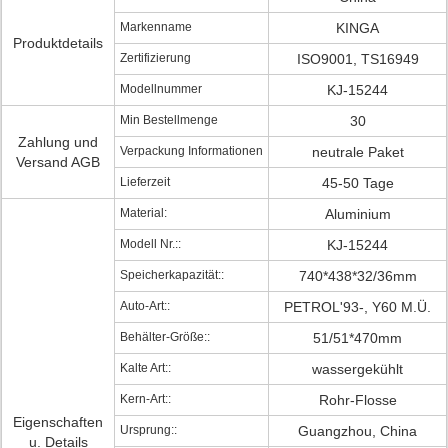
Markenname
KINGA
Produktdetails
Zertifizierung
ISO9001, TS16949
Modellnummer
KJ-15244
Min Bestellmenge
30
Zahlung und
Verpackung Informationen
neutrale Paket
Versand AGB
Lieferzeit
45-50 Tage
Material:
Aluminium
Modell Nr.::
KJ-15244
Speicherkapazität::
740*438*32/36mm
Auto-Art::
PETROL'93-, Y60 M.Ü.
Behälter-Größe::
51/51*470mm
Kalte Art::
wassergekühlt
Kern-Art::
Rohr-Flosse
Eigenschaften
Ursprung::
Guangzhou, China
u. Details