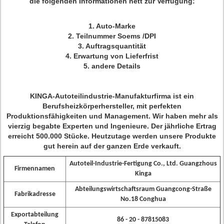
die folgenden Informationen nett zur Verfügung:
1. Auto-Marke
2. Teilnummer Soems /DPI
3. Auftragsquantität
4. Erwartung von Lieferfrist
5. andere Details
KINGA-Autoteilindustrie-Manufakturfirma ist ein
Berufsheizkörperhersteller, mit perfekten
Produktionsfähigkeiten und Management. Wir haben mehr als
vierzig begabte Experten und Ingenieure. Der jährliche Ertrag
erreicht 500.000 Stücke. Heutzutage werden unsere Produkte
gut herein auf der ganzen Erde verkauft.
Autoteil-Industrie-Fertigung Co., Ltd. Guangzhous
Firmennamen
Kinga
Abteilungswirtschaftsraum Guangcong-Straße
Fabrikadresse
No.18 Conghua
Exportabteilung
86 - 20 - 87815083